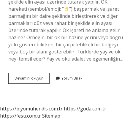
şekilde elin ayası üzerinde tutarak yapılır. OK
hareketi (sembol/emoji: “
”) başparmak ve işaret
parmağını bir daire şeklinde birleştirerek ve diğer
parmakları düz veya rahat bir şekilde elin ayası
üzerinde tutarak yapılır. Ok işareti ne anlama gelir
hazine? Örneğin, bir ok bir hazine yerini veya doğru
yolu gösterebilirken, bir çarpı tehlikeli bir bölgeyi
veya boş bir alanı gösterebilir. Türklerde yay ve ok
neyi temsil eder? Yay ve oku adalet ve egemenliğin…
Ok
Devamını okuyun
Yorum Bırak
Işareti
Neyi
Temsil
Eder
https://biyomuhendis.com.tr
https://goda.com.tr
https://fesu.com.tr
Sitemap