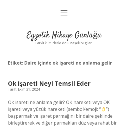
menüyü
Anasayfa
aç
Gizlilik Politikası
Egzotik Hikaye Günlüğü
Yasal Uyarı
Farklı kültürlerle dolu neşeli bilgiler!
Hakkımızda
Etiket:
Daire içinde ok işareti ne anlama gelir
Ok Işareti Neyi Temsil Eder
Tarih: Ekim 31, 2024
Ok isareti ne anlama gelir? OK hareketi veya OK
işareti veya yüzük hareketi (sembol/emoji: “
”)
başparmak ve işaret parmağını bir daire şeklinde
birleştirerek ve diğer parmakları düz veya rahat bir