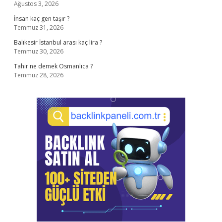
Ağustos 3, 2026
İnsan kaç gen taşır ?
Temmuz 31, 2026
Balıkesir İstanbul arası kaç lira ?
Temmuz 30, 2026
Tahir ne demek Osmanlıca ?
Temmuz 28, 2026