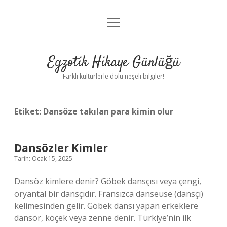
menüyü
Anasayfa
aç
Gizlilik Politikası
Egzotik Hikaye Günlüğü
Yasal Uyarı
Farklı kültürlerle dolu neşeli bilgiler!
Hakkımızda
Etiket:
Dansöze takılan para kimin olur
Dansözler Kimler
Tarih: Ocak 15, 2025
Dansöz kimlere denir? Göbek dansçısı veya çengi,
oryantal bir dansçıdır. Fransızca danseuse (dansçı)
kelimesinden gelir. Göbek dansı yapan erkeklere
dansör, köçek veya zenne denir. Türkiye’nin ilk