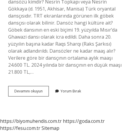
dansözü kimdir? Nesrin Topkapı veya Nesrin
Gökkaya (d. 1951, Akhisar, Manisa) Türk oryantal
dansçısıdır. TRT ekranlarında görünen ilk göbek
dansçısı olarak bilinir. Dansöz hangi kültüre ait?
Göbek dansının en eski biçimi 19. yüzyılda Mısır’da
Ghawazi dansı olarak icra edildi. Daha sonra 20.
yüzyılın başına kadar Raqs Sharqı (Raks Şarkısı)
olarak adlandırıldı. Dansözler ne kadar maaş alır?
Verilere göre bir dansçının ortalama aylık maaşı
24.600 TL. 2024 yılında bir dansçının en düşük maaşı
21.800 TL,…
Dansözler
Devamını okuyun
Yorum Bırak
Kimler
https://biyomuhendis.com.tr
https://goda.com.tr
https://fesu.com.tr
Sitemap