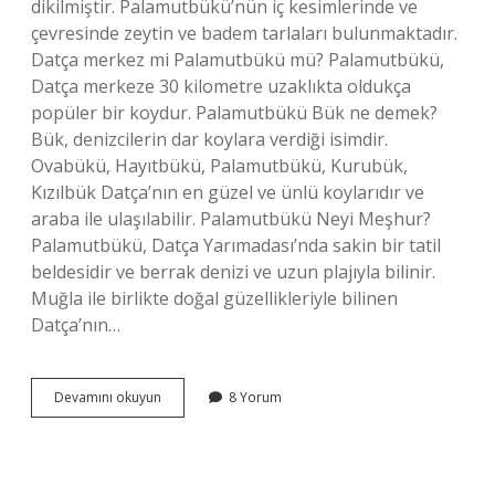
dikilmiştir. Palamutbükü’nün iç kesimlerinde ve
çevresinde zeytin ve badem tarlaları bulunmaktadır.
Datça merkez mi Palamutbükü mü? Palamutbükü,
Datça merkeze 30 kilometre uzaklıkta oldukça
popüler bir koydur. Palamutbükü Bük ne demek?
Bük, denizcilerin dar koylara verdiği isimdir.
Ovabükü, Hayıtbükü, Palamutbükü, Kurubük,
Kızılbük Datça’nın en güzel ve ünlü koylarıdır ve
araba ile ulaşılabilir. Palamutbükü Neyi Meşhur?
Palamutbükü, Datça Yarımadası’nda sakin bir tatil
beldesidir ve berrak denizi ve uzun plajıyla bilinir.
Muğla ile birlikte doğal güzellikleriyle bilinen
Datça’nın…
Neden
Devamını okuyun
8 Yorum
Palamutbükü