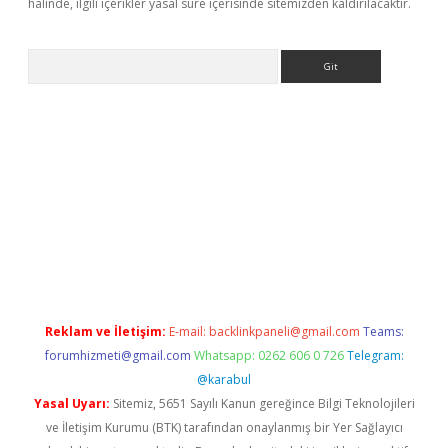
halinde, ilgili içerikler yasal süre içerisinde sitemizden kaldırılacaktır.
Arama
iriş
Reklam ve İletişim:
E-mail:
backlinkpaneli@gmail.com
Teams:
forumhizmeti@gmail.com
Whatsapp: 0262 606 0 726
Telegram:
@karabul
Yasal Uyarı:
Sitemiz, 5651 Sayılı Kanun gereğince Bilgi Teknolojileri
ve İletişim Kurumu (BTK) tarafından onaylanmış bir Yer Sağlayıcı