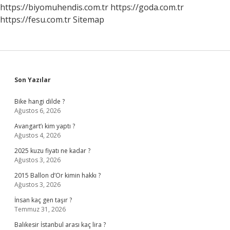
https://biyomuhendis.com.tr
https://goda.com.tr
https://fesu.com.tr
Sitemap
Sidebar
Son Yazılar
Bike hangi dilde ?
Ağustos 6, 2026
Avangart’ı kim yaptı ?
Ağustos 4, 2026
2025 kuzu fiyatı ne kadar ?
Ağustos 3, 2026
2015 Ballon d’Or kimin hakkı ?
Ağustos 3, 2026
İnsan kaç gen taşır ?
Temmuz 31, 2026
Balıkesir İstanbul arası kaç lira ?