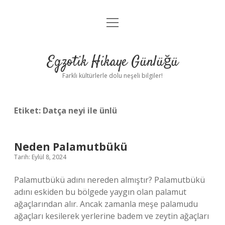
menüyü
Anasayfa
aç
Gizlilik Politikası
Egzotik Hikaye Günlüğü
Yasal Uyarı
Farklı kültürlerle dolu neşeli bilgiler!
Hakkımızda
Etiket:
Datça neyi ile ünlü
Neden Palamutbükü
Tarih: Eylül 8, 2024
Palamutbükü adını nereden almıştır? Palamutbükü
adını eskiden bu bölgede yaygın olan palamut
ağaçlarından alır. Ancak zamanla meşe palamudu
ağaçları kesilerek yerlerine badem ve zeytin ağaçları