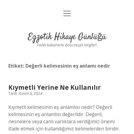
menüyü
Anasayfa
aç
Gizlilik Politikası
Egzotik Hikaye Günlüğü
Yasal Uyarı
Farklı kültürlerle dolu neşeli bilgiler!
Hakkımızda
Etiket:
Değerli kelimesinin eş anlamı nedir
Kıymetli Yerine Ne Kullanılır
Tarih: Kasım 8, 2024
Kıymetli kelimesinin eş anlamlısı nedir? Değerli
kelimesinin eş anlamlısı değerlidir. Değerli,
nesnelere veya canlı varlıklara verdiğimiz önemi
ifade etmek için kullandığımız kelimelerden biridir.