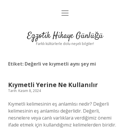
menüyü
Anasayfa
aç
Gizlilik Politikası
Egzotik Hikaye Günlüğü
Yasal Uyarı
Farklı kültürlerle dolu neşeli bilgiler!
Hakkımızda
Etiket:
Değerli ve kıymetli aynı şey mi
Kıymetli Yerine Ne Kullanılır
Tarih: Kasım 8, 2024
Kıymetli kelimesinin eş anlamlısı nedir? Değerli
kelimesinin eş anlamlısı değerlidir. Değerli,
nesnelere veya canlı varlıklara verdiğimiz önemi
ifade etmek için kullandığımız kelimelerden biridir.