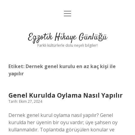
menüyü
Anasayfa
aç
Gizlilik Politikası
Egzotik Hikaye Günlüğü
Yasal Uyarı
Farklı kültürlerle dolu neşeli bilgiler!
Hakkımızda
Etiket:
Dernek genel kurulu en az kaç kişi ile
yapılır
Genel Kurulda Oylama Nasıl Yapılır
Tarih: Ekim 27, 2024
Dernek genel kurul oylama nasıl yapılır? Genel
kurulda her üyenin bir oyu vardır; üye şahsen oy
kullanmalıdır. Toplantıda görüşülen konular ve