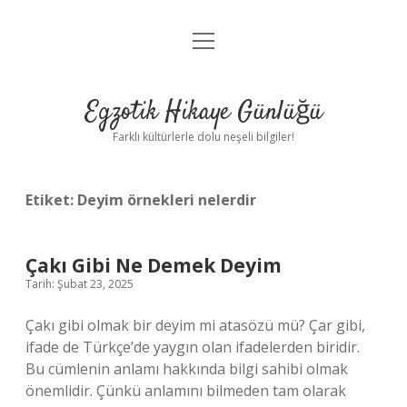
menüyü
Anasayfa
aç
Gizlilik Politikası
Egzotik Hikaye Günlüğü
Yasal Uyarı
Farklı kültürlerle dolu neşeli bilgiler!
Hakkımızda
Etiket:
Deyim örnekleri nelerdir
Çakı Gibi Ne Demek Deyim
Tarih: Şubat 23, 2025
Çakı gibi olmak bir deyim mi atasözü mü? Çar gibi,
ifade de Türkçe’de yaygın olan ifadelerden biridir.
Bu cümlenin anlamı hakkında bilgi sahibi olmak
önemlidir. Çünkü anlamını bilmeden tam olarak