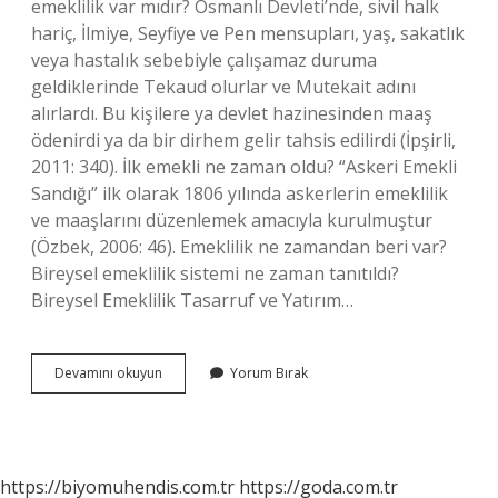
emeklilik var mıdır? Osmanlı Devleti’nde, sivil halk
hariç, İlmiye, Seyfiye ve Pen mensupları, yaş, sakatlık
veya hastalık sebebiyle çalışamaz duruma
geldiklerinde Tekaud olurlar ve Mutekait adını
alırlardı. Bu kişilere ya devlet hazinesinden maaş
ödenirdi ya da bir dirhem gelir tahsis edilirdi (İpşirli,
2011: 340). İlk emekli ne zaman oldu? “Askeri Emekli
Sandığı” ilk olarak 1806 yılında askerlerin emeklilik
ve maaşlarını düzenlemek amacıyla kurulmuştur
(Özbek, 2006: 46). Emeklilik ne zamandan beri var?
Bireysel emeklilik sistemi ne zaman tanıtıldı?
Bireysel Emeklilik Tasarruf ve Yatırım…
Dünyada
Devamını okuyun
Yorum Bırak
Ilk
Emeklilik
Ne
Zaman
Başladı
https://biyomuhendis.com.tr
https://goda.com.tr