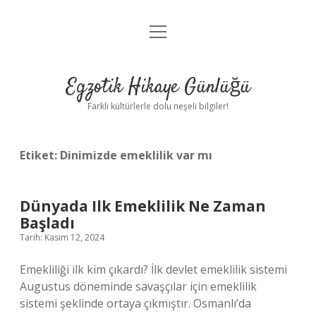
menüyü
Anasayfa
aç
Gizlilik Politikası
Egzotik Hikaye Günlüğü
Yasal Uyarı
Farklı kültürlerle dolu neşeli bilgiler!
Hakkımızda
Etiket:
Dinimizde emeklilik var mı
Dünyada Ilk Emeklilik Ne Zaman
Başladı
Tarih: Kasım 12, 2024
Emekliliği ilk kim çıkardı? İlk devlet emeklilik sistemi
Augustus döneminde savaşçılar için emeklilik
sistemi şeklinde ortaya çıkmıştır. Osmanlı’da