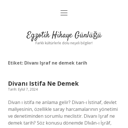
menüyü
Anasayfa
aç
Gizlilik Politikası
Egzotik Hikaye Günlüğü
Yasal Uyarı
Farklı kültürlerle dolu neşeli bilgiler!
Hakkımızda
Etiket:
Divanı Işraf ne demek tarih
Divanı Istifa Ne Demek
Tarih: Eylül 7, 2024
Divan ı istifa ne anlama gelir? Divan-ı İstinaf, devlet
maliyesinin, özellikle saray harcamalarının yönetimi
ve denetiminden sorumlu meclistir. Divanı Işraf ne
demek tarih? Söz konusu dönemde Dîvân-ı İşrâf,