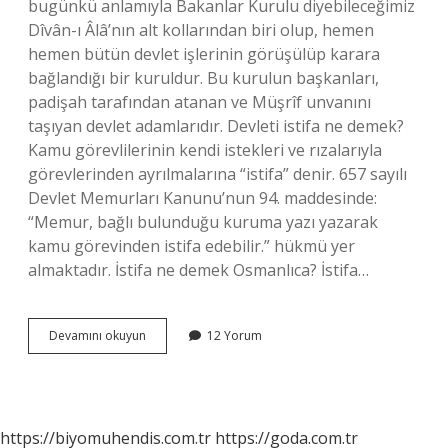
bugünkü anlamıyla Bakanlar Kurulu diyebileceğimiz
Dîvân-ı Âlâ’nın alt kollarından biri olup, hemen
hemen bütün devlet işlerinin görüşülüp karara
bağlandığı bir kuruldur. Bu kurulun başkanları,
padişah tarafından atanan ve Müşrîf unvanını
taşıyan devlet adamlarıdır. Devleti istifa ne demek?
Kamu görevlilerinin kendi istekleri ve rızalarıyla
görevlerinden ayrılmalarına “istifa” denir. 657 sayılı
Devlet Memurları Kanunu’nun 94. maddesinde:
“Memur, bağlı bulunduğu kuruma yazı yazarak
kamu görevinden istifa edebilir.” hükmü yer
almaktadır. İstifa ne demek Osmanlıca? İstifa…
Divanı
Devamını okuyun
12 Yorum
Istifa
Ne
Demek
https://biyomuhendis.com.tr
https://goda.com.tr