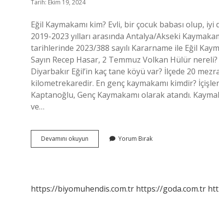
Tarih: Ekim 19, 2024
Eğil Kaymakamı kim? Evli, bir çocuk babası olup, i
2019-2023 yılları arasında Antalya/Akseki Kaymakam
tarihlerinde 2023/388 sayılı Kararname ile Eğil Ka
Sayın Recep Hasar, 2 Temmuz Volkan Hülür nerel
Diyarbakır Eğil’in kaç tane köyü var? İlçede 20 mez
kilometrekaredir. En genç kaymakamı kimdir? İçişler
Kaptanoğlu, Genç Kaymakamı olarak atandı. Kayma
ve…
Diyarbakır
Devamını okuyun
Yorum Bırak
Eğil
Kaymakamı
Kimdir
https://biyomuhendis.com.tr
https://goda.com.tr
htt