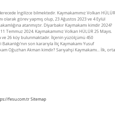
yi derecede İngilizce bilmektedir. Kaymakamımız Volkan HÜLÜR
ı olarak görev yapmış olup, 23 Ağustos 2023 ve 4 Eylül
ymakamlığına atanmıştır. Diyarbakır Kaymakamı kimdir 2024?
i? 11 Temmuz 2024. Kaymakamımız Volkan HÜLÜR 25 Mayıs.
ra ve 26 köy bulunmaktadır. İlçenin yüzölçümü 450
i Bakanlığı’nın son kararıyla İliç Kaymakamı Yusuf
kam Oğuzhan Akman kimdir? Sarıyahşi Kaymakamı… İlk, ort
ps://fesu.com.tr
Sitemap