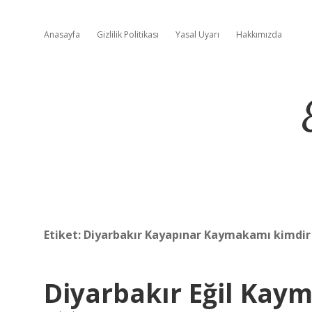
Anasayfa
Gizlilik Politikası
Yasal Uyarı
Hakkımızda
Etiket:
Diyarbakır Kayapınar Kaymakamı kimdir
Diyarbakır Eğil Kay