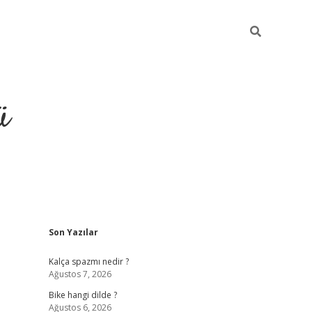
ü
Sidebar
Son Yazılar
grand opera bet güncel giriş
Kalça spazmı nedir ?
Ağustos 7, 2026
Bike hangi dilde ?
Ağustos 6, 2026