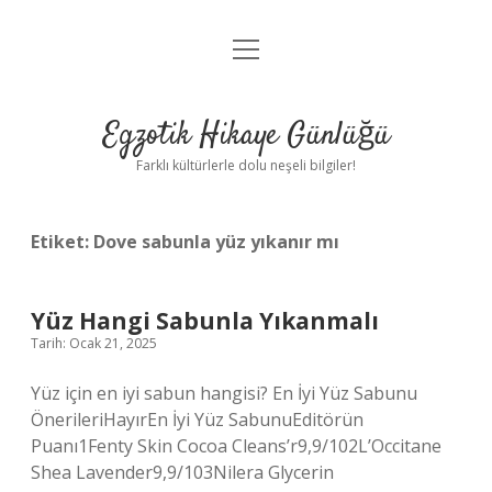
menüyü
Anasayfa
aç
Gizlilik Politikası
Egzotik Hikaye Günlüğü
Yasal Uyarı
Farklı kültürlerle dolu neşeli bilgiler!
Hakkımızda
Etiket:
Dove sabunla yüz yıkanır mı
Yüz Hangi Sabunla Yıkanmalı
Tarih: Ocak 21, 2025
Yüz için en iyi sabun hangisi? En İyi Yüz Sabunu
ÖnerileriHayırEn İyi Yüz SabunuEditörün
Puanı1Fenty Skin Cocoa Cleans’r9,9/102L’Occitane
Shea Lavender9,9/103Nilera Glycerin