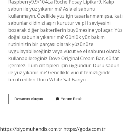
Raspberry9,9/104La Roche Posay Lipikar9. Kalıp
sabun ile yüz yıkanır mı? Asla el sabunu
kullanmayın. Özellikle yüz için tasarlanmamışsa, katı
sabunlar cildinizi aşırı kurutur ve pH seviyesini
bozarak diğer bakterilerin büyümesine yol açar. Yüz
doğal sabunla yıkanır mı? Günlük yüz bakım
rutininizin bir parçası olarak yüzünüze
uygulayabileceğiniz veya vücut ve el sabunu olarak
kullanabileceğiniz Dove Original Cream Bar, sülfat
içermez. Tüm cilt tipleri için uygundur. Duru sabun
ile yüz yıkanır mı? Genellikle vücut temizliğinde
tercih edilen Duru White Saf Banyo…
Yüz
Devamını okuyun
Yorum Bırak
Hangi
Sabunla
Yıkanmalı
https://biyomuhendis.com.tr
https://goda.com.tr