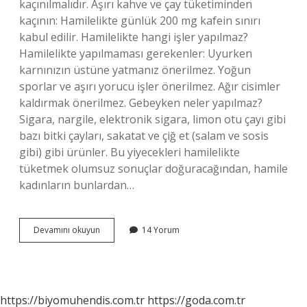
kaçınılmalıdır. Aşırı kahve ve çay tüketiminden
kaçının: Hamilelikte günlük 200 mg kafein sınırı
kabul edilir. Hamilelikte hangi işler yapılmaz?
Hamilelikte yapılmaması gerekenler: Uyurken
karnınızın üstüne yatmanız önerilmez. Yoğun
sporlar ve aşırı yorucu işler önerilmez. Ağır cisimler
kaldırmak önerilmez. Gebeyken neler yapılmaz?
Sigara, nargile, elektronik sigara, limon otu çayı gibi
bazı bitki çayları, sakatat ve çiğ et (salam ve sosis
gibi) gibi ürünler. Bu yiyecekleri hamilelikte
tüketmek olumsuz sonuçlar doğuracağından, hamile
kadınların bunlardan…
Hamileyken
Devamını okuyun
14 Yorum
Neler
Yapılmaz
https://biyomuhendis.com.tr
https://goda.com.tr