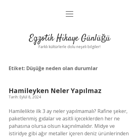
menüyü
Anasayfa
aç
Gizlilik Politikası
Egzotik Hikaye Günlüğü
Yasal Uyarı
Farklı kültürlerle dolu neşeli bilgiler!
Hakkımızda
Etiket:
Düşüğe neden olan durumlar
Hamileyken Neler Yapılmaz
Tarih: Eylül 8, 2024
Hamilelikte ilk 3 ay neler yapılmamalı? Rafine şeker,
paketlenmiş gıdalar ve asitli içeceklerden her ne
pahasına olursa olsun kaçınılmalıdır. Midye ve
istiridye gibi ağır metaller içeren deniz ürünlerinden