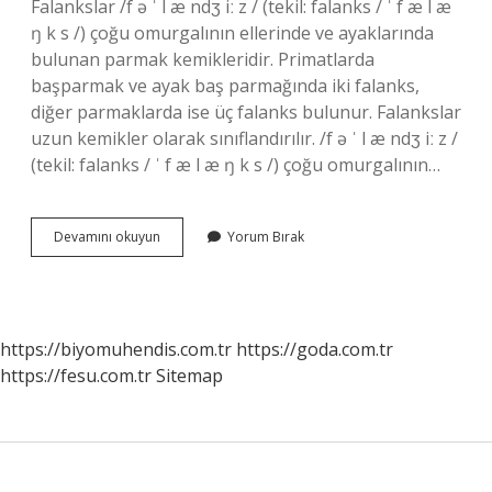
Falankslar /f ə ˈ l æ ndʒ iː z / (tekil: falanks / ˈ f æ l æ
ŋ k s /) çoğu omurgalının ellerinde ve ayaklarında
bulunan parmak kemikleridir. Primatlarda
başparmak ve ayak baş parmağında iki falanks,
diğer parmaklarda ise üç falanks bulunur. Falankslar
uzun kemikler olarak sınıflandırılır. /f ə ˈ l æ ndʒ iː z /
(tekil: falanks / ˈ f æ l æ ŋ k s /) çoğu omurgalının…
Phalanges
Devamını okuyun
Yorum Bırak
Kemiği
Ne
Demek
https://biyomuhendis.com.tr
https://goda.com.tr
https://fesu.com.tr
Sitemap