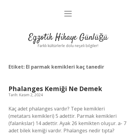
menüyü
Anasayfa
aç
Gizlilik Politikası
Egzotik Hikaye Günlüğü
Yasal Uyarı
Farklı kültürlerle dolu neşeli bilgiler!
Hakkımızda
Etiket:
El parmak kemikleri kaç tanedir
Phalanges Kemiği Ne Demek
Tarih: Kasım 2, 2024
Kaç adet phalanges vardır? Tepe kemikleri
(metatars kemikleri) 5 adettir. Parmak kemikleri
(falankslar) 14 adettir. Ayak 26 kemikten oluşur. a- 7
adet bilek kemiği vardır. Phalanges nedir tıpta?