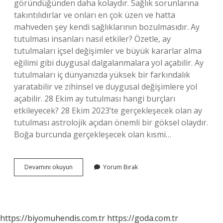
göründüğünden daha kolaydır. Sağlık sorunlarına
takıntılıdırlar ve onları en çok üzen ve hatta
mahveden şey kendi sağlıklarının bozulmasıdır. Ay
tutulması insanları nasıl etkiler? Özetle, ay
tutulmaları içsel değişimler ve büyük kararlar alma
eğilimi gibi duygusal dalgalanmalara yol açabilir. Ay
tutulmaları iç dünyanızda yüksek bir farkındalık
yaratabilir ve zihinsel ve duygusal değişimlere yol
açabilir. 28 Ekim ay tutulması hangi burçları
etkileyecek? 28 Ekim 2023’te gerçekleşecek olan ay
tutulması astrolojik açıdan önemli bir göksel olaydır.
Boğa burcunda gerçekleşecek olan kısmi…
Kova
Devamını okuyun
Yorum Bırak
Burcu
Ay
Tutulmasından
Nasıl
Etkilenecek
https://biyomuhendis.com.tr
https://goda.com.tr