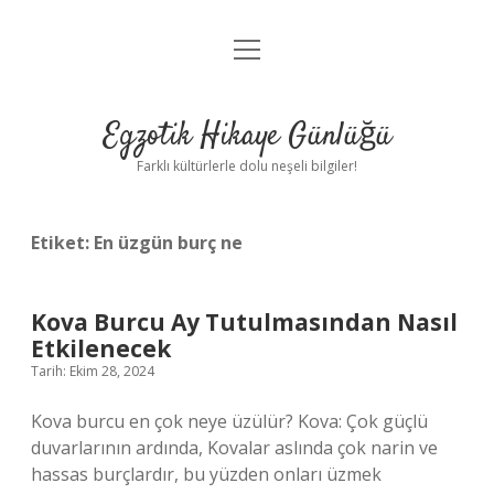
menüyü
Anasayfa
aç
Gizlilik Politikası
Egzotik Hikaye Günlüğü
Yasal Uyarı
Farklı kültürlerle dolu neşeli bilgiler!
Hakkımızda
Etiket:
En üzgün burç ne
Kova Burcu Ay Tutulmasından Nasıl
Etkilenecek
Tarih: Ekim 28, 2024
Kova burcu en çok neye üzülür? Kova: Çok güçlü
duvarlarının ardında, Kovalar aslında çok narin ve
hassas burçlardır, bu yüzden onları üzmek