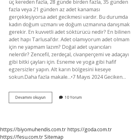
üç kereden fazla, 28 günde birden fazla, 35 günden
fazla veya 21 günden az adet kanaması
gerçekleşiyorsa adet gecikmesi vardır. Bu durumda
kadın doğum uzmanı ve doğum uzmanına danışmak
gerekir. En kuvvetli adet söktürücü nedir? En bilinen
adet hapı Tarlusal’dır. Adet olamıyorum adet olmam
için ne yapmam lazım? Doğal adet uyarıcıları
nelerdir? Zencefil, zerdeçal, civanperçemi ve adaçayı
gibi bitki çayları için. Esneme ve yoga gibi hafif
egzersizler yapın. Alt karın bölgesini keseye
sokun.Daha fazla makale…•7 Mayıs 2024 Geciken…
3
Devamını okuyun
10 Yorum
Aydır
Adet
Olamıyorum
Olmak
Için
https://biyomuhendis.com.tr
https://goda.com.tr
Ne
https://fesu.com.tr
Sitemap
Yapmalıyım