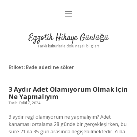
menüyü
Anasayfa
aç
Gizlilik Politikası
Egzotik Hikaye Günlüğü
Yasal Uyarı
Farklı kültürlerle dolu neşeli bilgiler!
Hakkımızda
Etiket:
Evde adeti ne söker
3 Aydır Adet Olamıyorum Olmak Için
Ne Yapmalıyım
Tarih: Eylül 7, 2024
3 aydır regl olamıyorum ne yapmalıyım? Adet
kanaması ortalama 28 günde bir gerçekleşirken, bu
süre 21 ila 35 gün arasında değişebilmektedir. Yılda