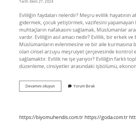
Tarih: Ekim 27, 2024
Evliliğin faydaları nelerdir? Meşru evlilik hayatını
gidermek, çocuk yetiştirmek, vazifesini yapamayan 
muhtaçların nafakasını sağlamak, Müslümanlar aras
vardır. Evliliğin asıl amacı nedir? Evlilik, bir erkek ve 
Müslümanların evlenmesine ve bir aile kurmasına bü
olan cinsel arzuyu meşruiyet çerçevesinde kontrol e
sağlamaktır. Evlilik ne işe yarıyor? Evliliğin farklı t
düzenleme, cinsiyetler arasındaki işbölümü, ekono
Evlilik
Devamını okuyun
Yorum Bırak
Faydaları
Nelerdir
https://biyomuhendis.com.tr
https://goda.com.tr
htt