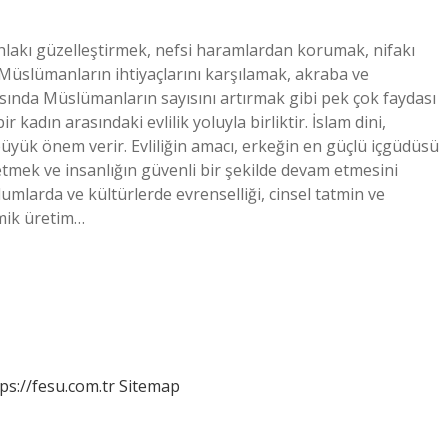
n ahlakı güzelleştirmek, nefsi haramlardan korumak, nifakı
Müslümanların ihtiyaçlarını karşılamak, akraba ve
ında Müslümanların sayısını artırmak gibi pek çok faydası
bir kadın arasındaki evlilik yoluyla birliktir. İslam dini,
yük önem verir. Evliliğin amacı, erkeğin en güçlü içgüdüsü
tmek ve insanlığın güvenli bir şekilde devam etmesini
oplumlarda ve kültürlerde evrenselliği, cinsel tatmin ve
mik üretim…
ps://fesu.com.tr
Sitemap