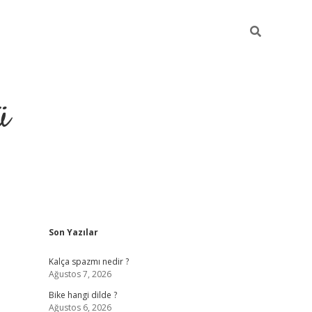
ü
Sidebar
Son Yazılar
grand opera bet güncel giriş
Kalça spazmı nedir ?
Ağustos 7, 2026
Bike hangi dilde ?
Ağustos 6, 2026