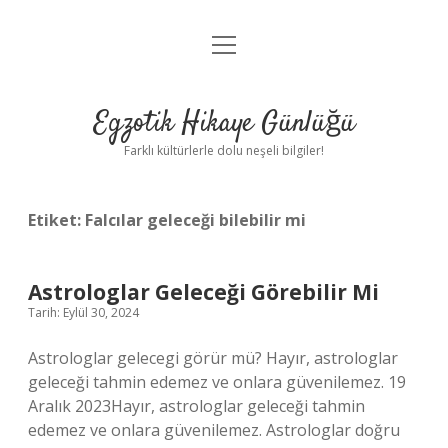
menüyü
Anasayfa
aç
Gizlilik Politikası
Egzotik Hikaye Günlüğü
Yasal Uyarı
Farklı kültürlerle dolu neşeli bilgiler!
Hakkımızda
Etiket:
Falcılar geleceği bilebilir mi
Astrologlar Geleceği Görebilir Mi
Tarih: Eylül 30, 2024
Astrologlar gelecegi görür mü? Hayır, astrologlar
geleceği tahmin edemez ve onlara güvenilemez. 19
Aralık 2023Hayır, astrologlar geleceği tahmin
edemez ve onlara güvenilemez. Astrologlar doğru