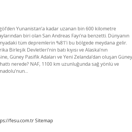
ngöl’den Yunanistan’a kadar uzanan bin 600 kilometre
aylarından biri olan San Andreas Fayı’na benzetti. Dünyanın
: Dünyadaki tüm depremlerin %81’i bu bölgede meydana gelir.
a Birleşik Devletleri’nin batı kıyısı ve Alaska’nın
 Gine, Güney Pasifik Adaları ve Yeni Zelanda’dan oluşan Güne
fay hattı nerede? NAF, 1100 km uzunluğunda sağ yönlü ve
 Anadolu’nun…
ps://fesu.com.tr
Sitemap