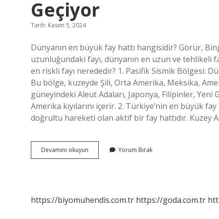
Geçiyor
Tarih: Kasım 5, 2024
Dünyanın en büyük fay hattı hangisidir? Görür, Bi
uzunluğundaki fayı, dünyanın en uzun ve tehlikeli f
en riskli fayı nerededir? 1. Pasifik Sismik Bölgesi
Bu bölge, kuzeyde Şili, Orta Amerika, Meksika, Amerik
güneyindeki Aleut Adaları, Japonya, Filipinler, Yeni
Amerika kıyılarını içerir. 2. Türkiye’nin en büyük 
doğrultu hareketi olan aktif bir fay hattıdır. Kuzey
Dünyanın
Devamını okuyun
Yorum Bırak
En
Büyük
Fay
Hattı
Nereden
https://biyomuhendis.com.tr
https://goda.com.tr
htt
Geçiyor