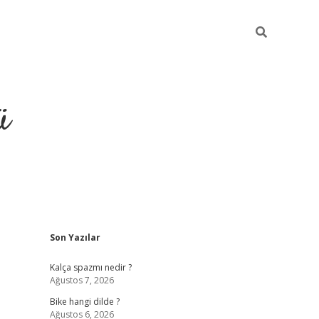
ü
Sidebar
Son Yazılar
grand opera bet güncel giriş
Kalça spazmı nedir ?
Ağustos 7, 2026
Bike hangi dilde ?
Ağustos 6, 2026