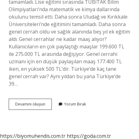
tamamladı. Lise eğitimi sırasında TÜBİTAK Bilim
Olimpiyatları’nda matematik ve kimya dallarında
okulunu temsil etti. Daha sonra Uludağ ve Kırıkkale
Üniversiteleri’nde eğitimini tamamladı. Daha sonra
genel cerrah oldu ve sağlık alanında beş yıl ek eğitim
aldı. Genel cerrahlar ne kadar maaş alıyor?
Kullanıcıların en çok paylaştığı maaşlar 199.600 TL
ile 275.000 TL arasında değişiyor. Genel cerrahi
uzmanı için en düşük paylaşılan maaş 177.400 TL
iken, en yüksek 500 TL’dir. Türkiye’de kaç tane
genel cerrah var? Aynı yıldan bu yana Türkiye’de
39…
Türkiyenin
Devamını okuyun
Yorum Bırak
En
Iyi
Genel
Cerrahi
Kimdir
https://biyomuhendis.com.tr
https://goda.com.tr