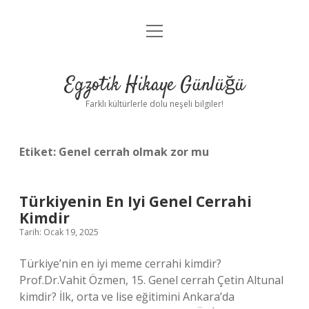
menüyü
Anasayfa
aç
Gizlilik Politikası
Egzotik Hikaye Günlüğü
Yasal Uyarı
Farklı kültürlerle dolu neşeli bilgiler!
Hakkımızda
Etiket:
Genel cerrah olmak zor mu
Türkiyenin En Iyi Genel Cerrahi
Kimdir
Tarih: Ocak 19, 2025
Türkiye’nin en iyi meme cerrahi kimdir?
Prof.Dr.Vahit Özmen, 15. Genel cerrah Çetin Altunal
kimdir? İlk, orta ve lise eğitimini Ankara’da