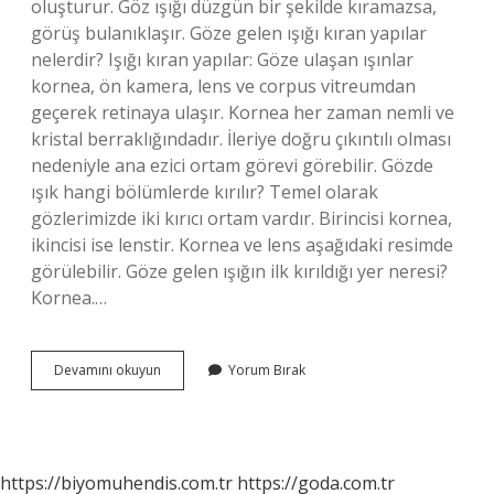
oluşturur. Göz ışığı düzgün bir şekilde kıramazsa,
görüş bulanıklaşır. Göze gelen ışığı kıran yapılar
nelerdir? Işığı kıran yapılar: Göze ulaşan ışınlar
kornea, ön kamera, lens ve corpus vitreumdan
geçerek retinaya ulaşır. Kornea her zaman nemli ve
kristal berraklığındadır. İleriye doğru çıkıntılı olması
nedeniyle ana ezici ortam görevi görebilir. Gözde
ışık hangi bölümlerde kırılır? Temel olarak
gözlerimizde iki kırıcı ortam vardır. Birincisi kornea,
ikincisi ise lenstir. Kornea ve lens aşağıdaki resimde
görülebilir. Göze gelen ışığın ilk kırıldığı yer neresi?
Kornea.…
Göze
Devamını okuyun
Yorum Bırak
Gelen
Işık
Nerelerde
Kırılır
Biyoloji
https://biyomuhendis.com.tr
https://goda.com.tr