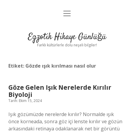
menüyü
Anasayfa
aç
Gizlilik Politikası
Egzotik Hikaye Günlüğü
Yasal Uyarı
Farklı kültürlerle dolu neşeli bilgiler!
Hakkımızda
Etiket:
Gözde ışık kırılması nasıl olur
Göze Gelen Işık Nerelerde Kırılır
Biyoloji
Tarih: Ekim 15, 2024
Işık gözümüzde nerelerde kırılır? Normalde ışık
önce korneada, sonra göz içi lenste kırılır ve gözün
arkasındaki retinaya odaklanarak net bir görüntü