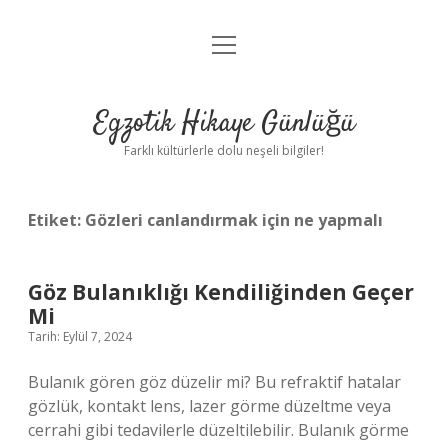
menüyü
Anasayfa
aç
Gizlilik Politikası
Egzotik Hikaye Günlüğü
Yasal Uyarı
Farklı kültürlerle dolu neşeli bilgiler!
Hakkımızda
Etiket:
Gözleri canlandırmak için ne yapmalı
Göz Bulanıklığı Kendiliğinden Geçer
Mi
Tarih: Eylül 7, 2024
Bulanık gören göz düzelir mi? Bu refraktif hatalar
gözlük, kontakt lens, lazer görme düzeltme veya
cerrahi gibi tedavilerle düzeltilebilir. Bulanık görme