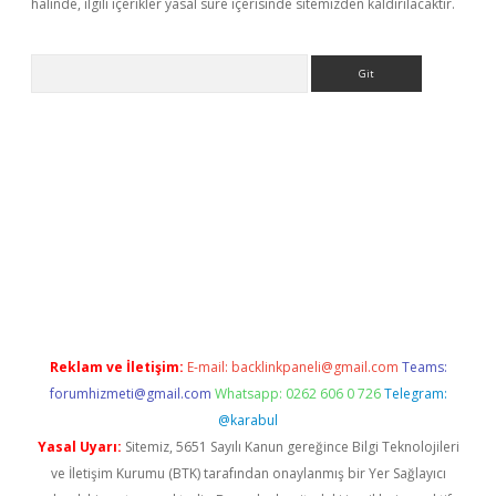
halinde, ilgili içerikler yasal süre içerisinde sitemizden kaldırılacaktır.
Arama
iriş
Reklam ve İletişim:
E-mail:
backlinkpaneli@gmail.com
Teams:
forumhizmeti@gmail.com
Whatsapp: 0262 606 0 726
Telegram:
@karabul
Yasal Uyarı:
Sitemiz, 5651 Sayılı Kanun gereğince Bilgi Teknolojileri
ve İletişim Kurumu (BTK) tarafından onaylanmış bir Yer Sağlayıcı