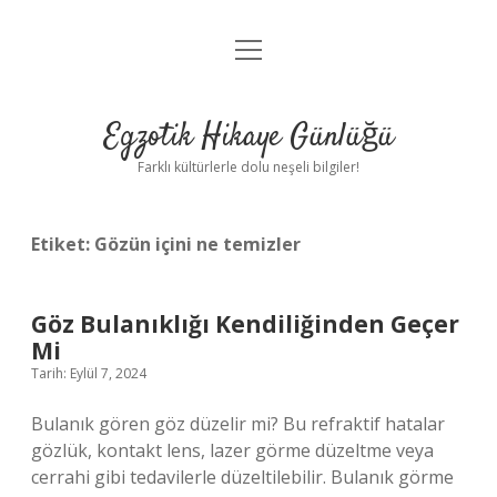
menüyü
Anasayfa
aç
Gizlilik Politikası
Egzotik Hikaye Günlüğü
Yasal Uyarı
Farklı kültürlerle dolu neşeli bilgiler!
Hakkımızda
Etiket:
Gözün içini ne temizler
Göz Bulanıklığı Kendiliğinden Geçer
Mi
Tarih: Eylül 7, 2024
Bulanık gören göz düzelir mi? Bu refraktif hatalar
gözlük, kontakt lens, lazer görme düzeltme veya
cerrahi gibi tedavilerle düzeltilebilir. Bulanık görme