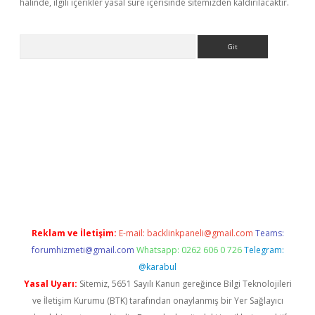
halinde, ilgili içerikler yasal süre içerisinde sitemizden kaldırılacaktır.
Arama
iriş
Reklam ve İletişim:
E-mail:
backlinkpaneli@gmail.com
Teams:
forumhizmeti@gmail.com
Whatsapp: 0262 606 0 726
Telegram:
@karabul
Yasal Uyarı:
Sitemiz, 5651 Sayılı Kanun gereğince Bilgi Teknolojileri
ve İletişim Kurumu (BTK) tarafından onaylanmış bir Yer Sağlayıcı