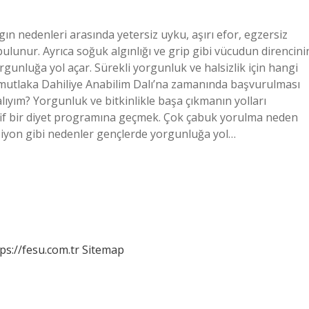
ın nedenleri arasında yetersiz uyku, aşırı efor, egzersiz
 bulunur. Ayrıca soğuk algınlığı ve grip gibi vücudun direncini
rgunluğa yol açar. Sürekli yorgunluk ve halsizlik için hangi
mutlaka Dahiliye Anabilim Dalı’na zamanında başvurulması
yım? Yorgunluk ve bitkinlikle başa çıkmanın yolları
 Hafif bir diyet programına geçmek. Çok çabuk yorulma neden
nsiyon gibi nedenler gençlerde yorgunluğa yol…
ps://fesu.com.tr
Sitemap