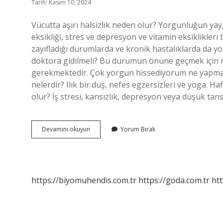
Tarih: Kasım 10, 2024
Vücutta aşırı halsizlik neden olur? Yorgunluğun yayg
eksikliği, stres ve depresyon ve vitamin eksiklikleri
zayıfladığı durumlarda ve kronik hastalıklarda da yo
doktora gidilmeli? Bu durumun önüne geçmek için 
gerekmektedir. Çok yorgun hissediyorum ne yapmalı
nelerdir? Ilık bir duş, nefes egzersizleri ve yoga.
olur? İş stresi, kansızlık, depresyon veya düşük ta
Aşırı
Devamını okuyun
Yorum Bırak
Yorgunluk
Neyin
Belirtisi
https://biyomuhendis.com.tr
https://goda.com.tr
htt