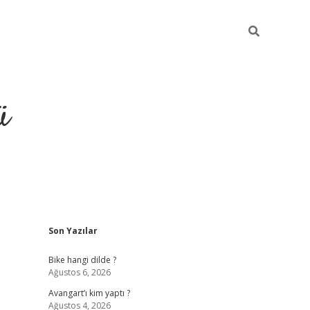
ü
Sidebar
Son Yazılar
grand opera bet güncel giriş
Bike hangi dilde ?
Ağustos 6, 2026
Avangart’ı kim yaptı ?
Ağustos 4, 2026