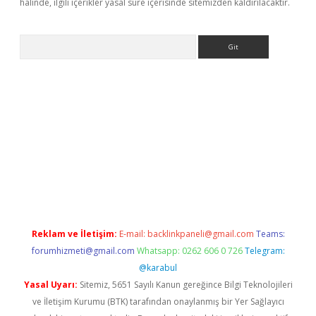
halinde, ilgili içerikler yasal süre içerisinde sitemizden kaldırılacaktır.
Arama
riş
Reklam ve İletişim:
E-mail:
backlinkpaneli@gmail.com
Teams:
forumhizmeti@gmail.com
Whatsapp: 0262 606 0 726
Telegram:
@karabul
Yasal Uyarı:
Sitemiz, 5651 Sayılı Kanun gereğince Bilgi Teknolojileri
ve İletişim Kurumu (BTK) tarafından onaylanmış bir Yer Sağlayıcı