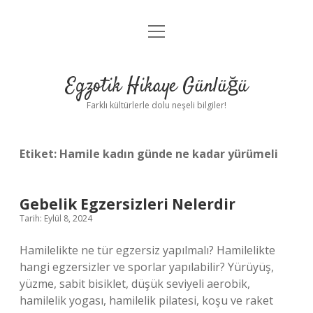
menüyü
Anasayfa
aç
Gizlilik Politikası
Egzotik Hikaye Günlüğü
Yasal Uyarı
Farklı kültürlerle dolu neşeli bilgiler!
Hakkımızda
Etiket:
Hamile kadın günde ne kadar yürümeli
Gebelik Egzersizleri Nelerdir
Tarih: Eylül 8, 2024
Hamilelikte ne tür egzersiz yapılmalı? Hamilelikte
hangi egzersizler ve sporlar yapılabilir? Yürüyüş,
yüzme, sabit bisiklet, düşük seviyeli aerobik,
hamilelik yogası, hamilelik pilatesi, koşu ve raket