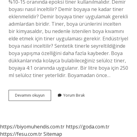
%10-15 oranında epoksi tiner kullanılmalıdır. Demir
boyası nasıl inceltilir? Demir boyaya ne kadar tiner
eklenmelidir? Demir boyaya tiner uygulamak gerekli
adımlardan biridir. Tiner, boya ürünlerini incelten
bir kimyasaldır, bu nedenle istenilen boya kıvamını
elde etmek için tiner uygulaması gerekir. Endüstriyel
boya nasıl inceltilir? Sentetik tinerle seyreltildiğinde
boya yapışma özelliğini daha fazla kaybeder. Boya
dükkanlarında kolayca bulabileceğiniz selüloz tiner,
boyaya 4:1 oranında uygulanır. Bir litre boya için 250
ml selüloz tiner yeterlidir. Boyamadan önce…
Hammerite
Devamını okuyun
Yorum Bırak
Boya
Nasıl
Inceltilir
https://biyomuhendis.com.tr
https://goda.com.tr
https://fesu.com.tr
Sitemap