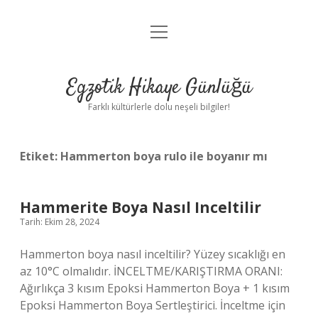
menüyü
Anasayfa
aç
Gizlilik Politikası
Egzotik Hikaye Günlüğü
Yasal Uyarı
Farklı kültürlerle dolu neşeli bilgiler!
Hakkımızda
Etiket:
Hammerton boya rulo ile boyanır mı
Hammerite Boya Nasıl Inceltilir
Tarih: Ekim 28, 2024
Hammerton boya nasıl inceltilir? Yüzey sıcaklığı en
az 10°C olmalıdır. İNCELTME/KARIŞTIRMA ORANI:
Ağırlıkça 3 kısım Epoksi Hammerton Boya + 1 kısım
Epoksi Hammerton Boya Sertleştirici. İnceltme için