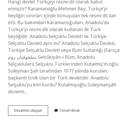
Hangi devlet Türkçeyi resmi dil olarak kabul
etmiştir? Karamanoğlu Mehmet Bey, Türkçe’yi
beyliğin sınırları içinde konuşulan tek resmi dil ilan
etti. Bu bakımdan Karamanoğulları, Anadolu’da
Türkçe’yi resmi dili olarak kullanan ilk Türk
beyliğidir. Anadolu Selçuklu Devleti ile Türkiye
Selçuklu Devleti aynı mı? Anadolu Selçuklu Devleti,
Türkiye Selçuklu Devleti veya Rum Sultanlığı (Farsça:
سلجوقیان روم, Selcūkiyân-i Rūm, Anadolu
Selçukluları) Selçuklu Türklerinden Kutalmış’ın oğlu
Süleyman Şah tarafından 1077 yılında kurulan,
başkenti İznik olan bir Türk devletidir. Anadolu
Selçuklu’yu kim kurdu? Kutalmışoğlu Süleymanşâh
dönemi…
Anadolu
Devamını okuyun
Yorum Bırak
Selçuklu
Devletinin
Resmi