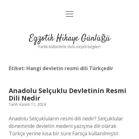
menüyü
Anasayfa
aç
Gizlilik Politikası
Egzotik Hikaye Günlüğü
Yasal Uyarı
Farklı kültürlerle dolu neşeli bilgiler!
Hakkımızda
Etiket:
Hangi devletin resmi dili Türkçedir
Anadolu Selçuklu Devletinin Resmi
Dili Nedir
Tarih: Kasım 11, 2024
Anadolu Selçukluların resmi dili nedir? Selçuklular
döneminde devletin medeni yazışma dili olarak
Türkçe yerine kısa bir süre Farsça kullanılmıştır.