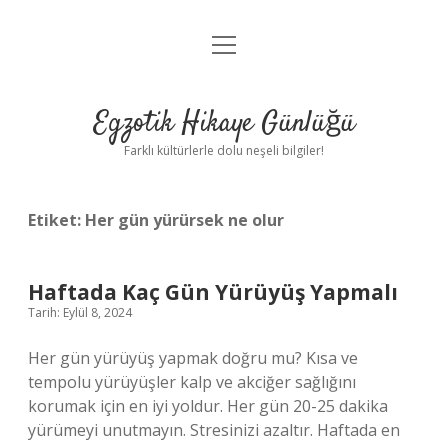
menüyü
Anasayfa
aç
Gizlilik Politikası
Egzotik Hikaye Günlüğü
Yasal Uyarı
Farklı kültürlerle dolu neşeli bilgiler!
Hakkımızda
Etiket:
Her gün yürürsek ne olur
Haftada Kaç Gün Yürüyüş Yapmalı
Tarih: Eylül 8, 2024
Her gün yürüyüş yapmak doğru mu? Kısa ve
tempolu yürüyüşler kalp ve akciğer sağlığını
korumak için en iyi yoldur. Her gün 20-25 dakika
yürümeyi unutmayın. Stresinizi azaltır. Haftada en