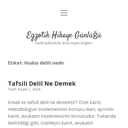
menüyü
Anasayfa
aç
Gizlilik Politikası
Egzotik Hikaye Günlüğü
Yasal Uyarı
Farklı kültürlerle dolu neşeli bilgiler!
Hakkımızda
Etiket:
Hudus delili nedir
Tafsili Delil Ne Demek
Tarih: Kasım 1, 2024
İcmali ve tafsili delil ne demektir? Özet kanıt,
metodologun incelemesinin konusu iken, ayrıntılı
kanıt, avukatın incelemesinin konusudur. Yukarıda
belirtildiği gibi, özetleyici kanıt, avukatın