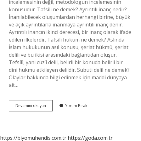
incelemesinin değil, metodologun incelemesinin
konusudur. Tafsili ne demek? Ayrıntılı inanç nedir?
İnanılabilecek oluşumlardan herhangi birine, büyük
ve açık ayrıntılarla inanmaya ayrıntılı inanç denir.
Ayrıntılı inancın ikinci derecesi, bir inanç olarak ifade
edilen ilkelerdir. Tafsili hüküm ne demek? Aslında
İslam hukukunun asıl konusu, şeriat hükmü, şeriat
delili ve bu ikisi arasındaki bağlantıdan oluşur.
Tefsîlî, yani cüz’î delil, belirli bir konuda belirli bir
dini hükmü etkileyen delildir. Subuti delil ne demek?
Olaylar hakkında bilgi edinmek için maddi dünyaya
ait…
Tafsili
Devamını okuyun
Yorum Bırak
Delil
Ne
Demek
https://biyomuhendis.com.tr
https://goda.com.tr