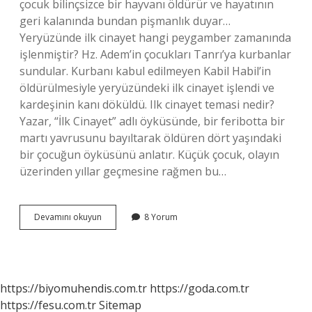
çocuk bilinçsizce bir hayvanı öldürür ve hayatının
geri kalanında bundan pişmanlık duyar…
Yeryüzünde ilk cinayet hangi peygamber zamanında
işlenmiştir? Hz. Adem’in çocukları Tanrı’ya kurbanlar
sundular. Kurbanı kabul edilmeyen Kabil Habil’in
öldürülmesiyle yeryüzündeki ilk cinayet işlendi ve
kardeşinin kanı döküldü. Ilk cinayet temasi nedir?
Yazar, “İlk Cinayet” adlı öyküsünde, bir feribotta bir
martı yavrusunu bayıltarak öldüren dört yaşındaki
bir çocuğun öyküsünü anlatır. Küçük çocuk, olayın
üzerinden yıllar geçmesine rağmen bu…
Ilk
Devamını okuyun
8 Yorum
Cinayet
Neden
Işlendi
https://biyomuhendis.com.tr
https://goda.com.tr
https://fesu.com.tr
Sitemap