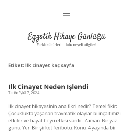
menüyü
Anasayfa
aç
Gizlilik Politikası
Egzotik Hikaye Günlüğü
Yasal Uyarı
Farklı kültürlerle dolu neşeli bilgiler!
Hakkımızda
Etiket:
Ilk cinayet kaç sayfa
Ilk Cinayet Neden Işlendi
Tarih: Eylül 7, 2024
Ilk cinayet hikayesinin ana fikri nedir? Temel fikir:
Çocuklukta yaşanan travmatik olaylar bilinçaltımızı
etkiler ve hayat boyu etkisi vardır. Zaman: Bir yaz
günü. Yer: Bir şirket feribotu. Konu: 4 yaşında bir