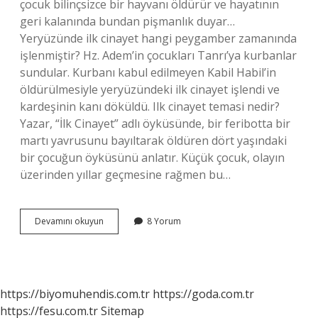
çocuk bilinçsizce bir hayvanı öldürür ve hayatının
geri kalanında bundan pişmanlık duyar…
Yeryüzünde ilk cinayet hangi peygamber zamanında
işlenmiştir? Hz. Adem’in çocukları Tanrı’ya kurbanlar
sundular. Kurbanı kabul edilmeyen Kabil Habil’in
öldürülmesiyle yeryüzündeki ilk cinayet işlendi ve
kardeşinin kanı döküldü. Ilk cinayet temasi nedir?
Yazar, “İlk Cinayet” adlı öyküsünde, bir feribotta bir
martı yavrusunu bayıltarak öldüren dört yaşındaki
bir çocuğun öyküsünü anlatır. Küçük çocuk, olayın
üzerinden yıllar geçmesine rağmen bu…
Ilk
Devamını okuyun
8 Yorum
Cinayet
Neden
Işlendi
https://biyomuhendis.com.tr
https://goda.com.tr
https://fesu.com.tr
Sitemap