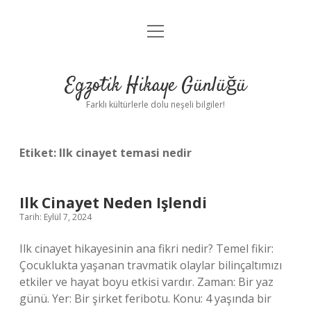
menüyü
Anasayfa
aç
Gizlilik Politikası
Egzotik Hikaye Günlüğü
Yasal Uyarı
Farklı kültürlerle dolu neşeli bilgiler!
Hakkımızda
Etiket:
Ilk cinayet temasi nedir
Ilk Cinayet Neden Işlendi
Tarih: Eylül 7, 2024
Ilk cinayet hikayesinin ana fikri nedir? Temel fikir:
Çocuklukta yaşanan travmatik olaylar bilinçaltımızı
etkiler ve hayat boyu etkisi vardır. Zaman: Bir yaz
günü. Yer: Bir şirket feribotu. Konu: 4 yaşında bir