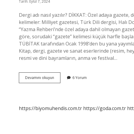
Tarih: Eylül 7, 2024
Dergi adı nasıl yazılır? DİKKAT: Özel adaya gazete, d
kelimeler: Milliyet gazetesi, Türk Dili dergisi, Halı 
“Yazma Rehberi’nde özel adaya dahil olmayan gazete,
göre, sorudaki “gazete” kelimesi küçük harfle başlama
TÜBİTAK tarafından Ocak 1998’den bu yana yayımlanan
Kitap, dergi, gazete ve sanat eserlerinde (resim, he
resmi ve dini bayramların, anma ve festival…
Dergi
Devamını okuyun
6 Yorum
Isimleri
Nasıl
Yazılır
Örnek
https://biyomuhendis.com.tr
https://goda.com.tr
htt