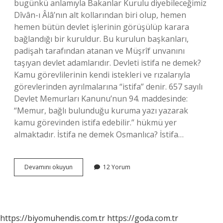
bugünkü anlamıyla Bakanlar Kurulu diyebileceğimiz
Dîvân-ı Âlâ’nın alt kollarından biri olup, hemen
hemen bütün devlet işlerinin görüşülüp karara
bağlandığı bir kuruldur. Bu kurulun başkanları,
padişah tarafından atanan ve Müşrîf unvanını
taşıyan devlet adamlarıdır. Devleti istifa ne demek?
Kamu görevlilerinin kendi istekleri ve rızalarıyla
görevlerinden ayrılmalarına “istifa” denir. 657 sayılı
Devlet Memurları Kanunu’nun 94. maddesinde:
“Memur, bağlı bulunduğu kuruma yazı yazarak
kamu görevinden istifa edebilir.” hükmü yer
almaktadır. İstifa ne demek Osmanlıca? İstifa…
Divanı
Devamını okuyun
12 Yorum
Istifa
Ne
Demek
https://biyomuhendis.com.tr
https://goda.com.tr