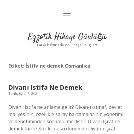
menüyü
Anasayfa
aç
Gizlilik Politikası
Egzotik Hikaye Günlüğü
Yasal Uyarı
Farklı kültürlerle dolu neşeli bilgiler!
Hakkımızda
Etiket:
İstifa ne demek Osmanlıca
Divanı Istifa Ne Demek
Tarih: Eylül 7, 2024
Divan ı istifa ne anlama gelir? Divan-ı İstinaf, devlet
maliyesinin, özellikle saray harcamalarının yönetimi
ve denetiminden sorumlu meclistir. Divanı Işraf ne
demek tarih? Söz konusu dönemde Dîvân-ı İşrâf,