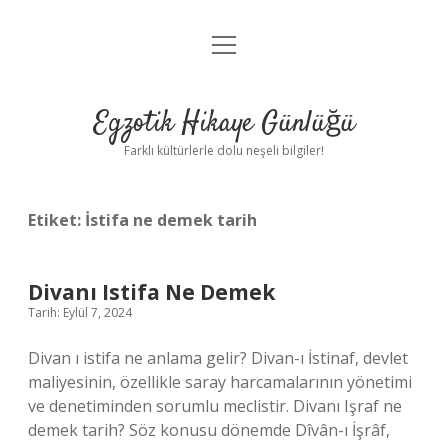
menüyü
Anasayfa
aç
Gizlilik Politikası
Egzotik Hikaye Günlüğü
Yasal Uyarı
Farklı kültürlerle dolu neşeli bilgiler!
Hakkımızda
Etiket:
İstifa ne demek tarih
Divanı Istifa Ne Demek
Tarih: Eylül 7, 2024
Divan ı istifa ne anlama gelir? Divan-ı İstinaf, devlet
maliyesinin, özellikle saray harcamalarının yönetimi
ve denetiminden sorumlu meclistir. Divanı Işraf ne
demek tarih? Söz konusu dönemde Dîvân-ı İşrâf,