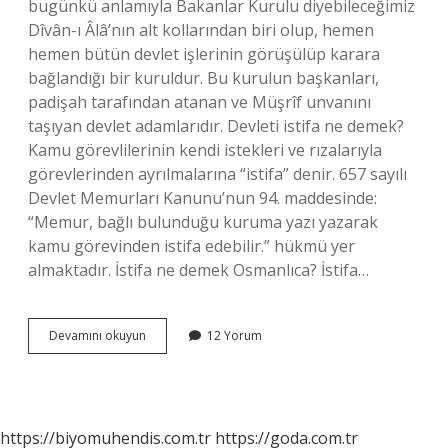
bugünkü anlamıyla Bakanlar Kurulu diyebileceğimiz
Dîvân-ı Âlâ’nın alt kollarından biri olup, hemen
hemen bütün devlet işlerinin görüşülüp karara
bağlandığı bir kuruldur. Bu kurulun başkanları,
padişah tarafından atanan ve Müşrîf unvanını
taşıyan devlet adamlarıdır. Devleti istifa ne demek?
Kamu görevlilerinin kendi istekleri ve rızalarıyla
görevlerinden ayrılmalarına “istifa” denir. 657 sayılı
Devlet Memurları Kanunu’nun 94. maddesinde:
“Memur, bağlı bulunduğu kuruma yazı yazarak
kamu görevinden istifa edebilir.” hükmü yer
almaktadır. İstifa ne demek Osmanlıca? İstifa…
Divanı
Devamını okuyun
12 Yorum
Istifa
Ne
Demek
https://biyomuhendis.com.tr
https://goda.com.tr