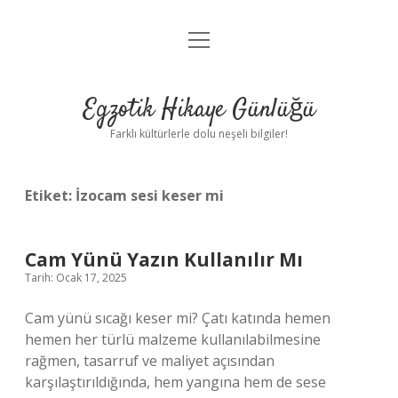
menüyü
Anasayfa
aç
Gizlilik Politikası
Egzotik Hikaye Günlüğü
Yasal Uyarı
Farklı kültürlerle dolu neşeli bilgiler!
Hakkımızda
Etiket:
İzocam sesi keser mi
Cam Yünü Yazın Kullanılır Mı
Tarih: Ocak 17, 2025
Cam yünü sıcağı keser mi? Çatı katında hemen
hemen her türlü malzeme kullanılabilmesine
rağmen, tasarruf ve maliyet açısından
karşılaştırıldığında, hem yangına hem de sese