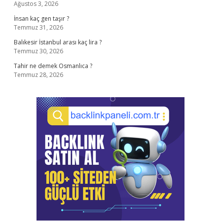
Ağustos 3, 2026
İnsan kaç gen taşır ?
Temmuz 31, 2026
Balıkesir İstanbul arası kaç lira ?
Temmuz 30, 2026
Tahir ne demek Osmanlıca ?
Temmuz 28, 2026