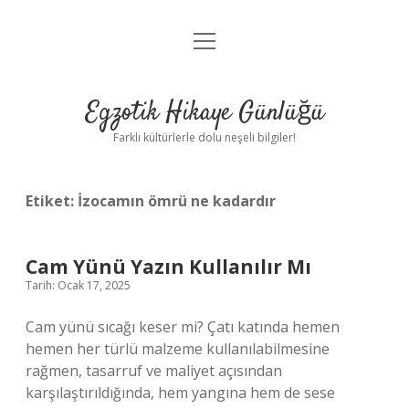
menüyü
Anasayfa
aç
Gizlilik Politikası
Egzotik Hikaye Günlüğü
Yasal Uyarı
Farklı kültürlerle dolu neşeli bilgiler!
Hakkımızda
Etiket:
İzocamın ömrü ne kadardır
Cam Yünü Yazın Kullanılır Mı
Tarih: Ocak 17, 2025
Cam yünü sıcağı keser mi? Çatı katında hemen
hemen her türlü malzeme kullanılabilmesine
rağmen, tasarruf ve maliyet açısından
karşılaştırıldığında, hem yangına hem de sese