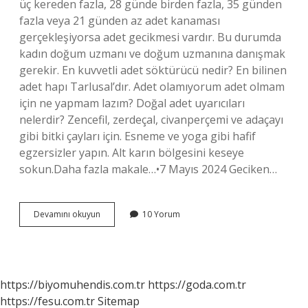
üç kereden fazla, 28 günde birden fazla, 35 günden
fazla veya 21 günden az adet kanaması
gerçekleşiyorsa adet gecikmesi vardır. Bu durumda
kadın doğum uzmanı ve doğum uzmanına danışmak
gerekir. En kuvvetli adet söktürücü nedir? En bilinen
adet hapı Tarlusal’dır. Adet olamıyorum adet olmam
için ne yapmam lazım? Doğal adet uyarıcıları
nelerdir? Zencefil, zerdeçal, civanperçemi ve adaçayı
gibi bitki çayları için. Esneme ve yoga gibi hafif
egzersizler yapın. Alt karın bölgesini keseye
sokun.Daha fazla makale…•7 Mayıs 2024 Geciken…
3
Devamını okuyun
10 Yorum
Aydır
Adet
Olamıyorum
Olmak
Için
https://biyomuhendis.com.tr
https://goda.com.tr
Ne
https://fesu.com.tr
Sitemap
Yapmalıyım