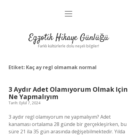
menüyü
Anasayfa
aç
Gizlilik Politikası
Egzotik Hikaye Günlüğü
Yasal Uyarı
Farklı kültürlerle dolu neşeli bilgiler!
Hakkımızda
Etiket:
Kaç ay regl olmamak normal
3 Aydır Adet Olamıyorum Olmak Için
Ne Yapmalıyım
Tarih: Eylül 7, 2024
3 aydır regl olamıyorum ne yapmalıyım? Adet
kanaması ortalama 28 günde bir gerçekleşirken, bu
süre 21 ila 35 gün arasında değişebilmektedir. Yılda