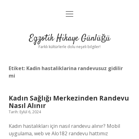
menüyü
Anasayfa
aç
Gizlilik Politikası
Egzotik Hikaye Günlüğü
Yasal Uyarı
Farklı kültürlerle dolu neşeli bilgiler!
Hakkımızda
Etiket:
Kadin hastaliklarina randevusuz gidilir
mi
Kadın Sağlığı Merkezinden Randevu
Nasıl Alınır
Tarih: Eylül 6, 2024
Kadın hastalıkları için nasıl randevu alınır? Mobil
uygulama, web ve Alo182 randevu hattımız