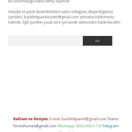
bu sorumluluğu kabul etmiş sayılırlar.
Hukuka ve yasal düzenlemelere aykırı olduğunu düşündüğünüz
içerikleri,
backlinkpanelicomtr@gmail.com
adresine bildirmeniz
halinde, ilgili içerikler yasal süre içerisinde sitemizden kaldırılacaktır.
Arama
riş
Reklam ve İletişim:
E-mail:
backlinkpaneli@gmail.com
Teams:
forumhizmeti@gmail.com
Whatsapp: 0262 606 0 726
Telegram: