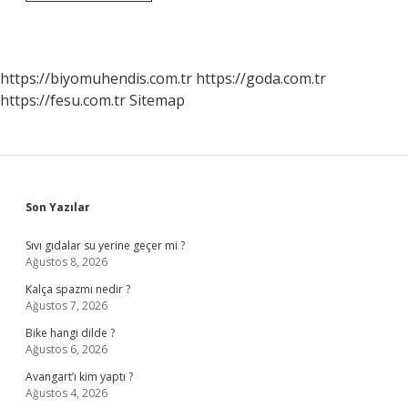
Sağlığı
Merkezinden
Randevu
Nasıl
Alınır
https://biyomuhendis.com.tr
https://goda.com.tr
https://fesu.com.tr
Sitemap
Sidebar
Son Yazılar
Sıvı gıdalar su yerine geçer mi ?
Ağustos 8, 2026
Kalça spazmı nedir ?
Ağustos 7, 2026
Bike hangi dilde ?
Ağustos 6, 2026
Avangart’ı kim yaptı ?
Ağustos 4, 2026