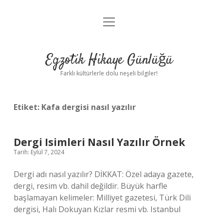
menüyü
Anasayfa
aç
Gizlilik Politikası
Egzotik Hikaye Günlüğü
Yasal Uyarı
Farklı kültürlerle dolu neşeli bilgiler!
Hakkımızda
Etiket:
Kafa dergisi nasıl yazılır
Dergi Isimleri Nasıl Yazılır Örnek
Tarih: Eylül 7, 2024
Dergi adı nasıl yazılır? DİKKAT: Özel adaya gazete,
dergi, resim vb. dahil değildir. Büyük harfle
başlamayan kelimeler: Milliyet gazetesi, Türk Dili
dergisi, Halı Dokuyan Kızlar resmi vb. Istanbul