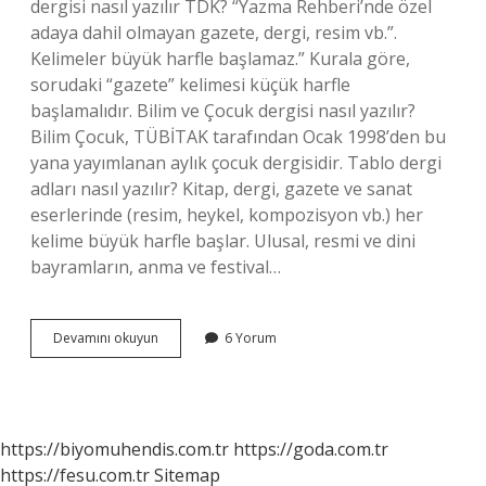
dergisi nasıl yazılır TDK? “Yazma Rehberi’nde özel
adaya dahil olmayan gazete, dergi, resim vb.”.
Kelimeler büyük harfle başlamaz.” Kurala göre,
sorudaki “gazete” kelimesi küçük harfle
başlamalıdır. Bilim ve Çocuk dergisi nasıl yazılır?
Bilim Çocuk, TÜBİTAK tarafından Ocak 1998’den bu
yana yayımlanan aylık çocuk dergisidir. Tablo dergi
adları nasıl yazılır? Kitap, dergi, gazete ve sanat
eserlerinde (resim, heykel, kompozisyon vb.) her
kelime büyük harfle başlar. Ulusal, resmi ve dini
bayramların, anma ve festival…
Dergi
Devamını okuyun
6 Yorum
Isimleri
Nasıl
Yazılır
Örnek
https://biyomuhendis.com.tr
https://goda.com.tr
https://fesu.com.tr
Sitemap