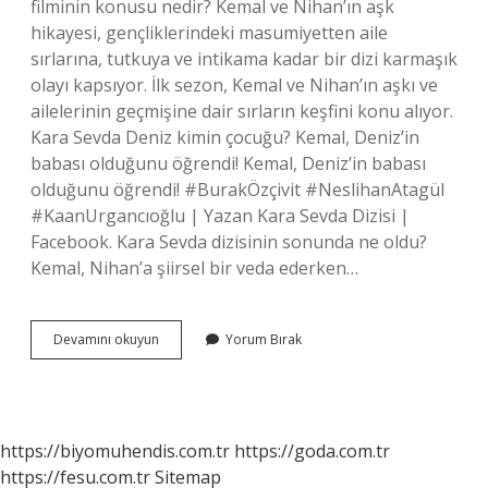
filminin konusu nedir? Kemal ve Nihan’ın aşk
hikayesi, gençliklerindeki masumiyetten aile
sırlarına, tutkuya ve intikama kadar bir dizi karmaşık
olayı kapsıyor. İlk sezon, Kemal ve Nihan’ın aşkı ve
ailelerinin geçmişine dair sırların keşfini konu alıyor.
Kara Sevda Deniz kimin çocuğu? Kemal, Deniz’in
babası olduğunu öğrendi! Kemal, Deniz’in babası
olduğunu öğrendi! #BurakÖzçivit #NeslihanAtagül
#KaanUrgancıoğlu | Yazan Kara Sevda Dizisi |
Facebook. Kara Sevda dizisinin sonunda ne oldu?
Kemal, Nihan’a şiirsel bir veda ederken…
Kara
Devamını okuyun
Yorum Bırak
Sevda
Dizisinin
Konusu
Nedir
https://biyomuhendis.com.tr
https://goda.com.tr
https://fesu.com.tr
Sitemap