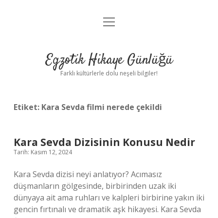
menüyü
Anasayfa
aç
Gizlilik Politikası
Egzotik Hikaye Günlüğü
Yasal Uyarı
Farklı kültürlerle dolu neşeli bilgiler!
Hakkımızda
Etiket:
Kara Sevda filmi nerede çekildi
Kara Sevda Dizisinin Konusu Nedir
Tarih: Kasım 12, 2024
Kara Sevda dizisi neyi anlatıyor? Acımasız
düşmanların gölgesinde, birbirinden uzak iki
dünyaya ait ama ruhları ve kalpleri birbirine yakın iki
gencin fırtınalı ve dramatik aşk hikayesi. Kara Sevda