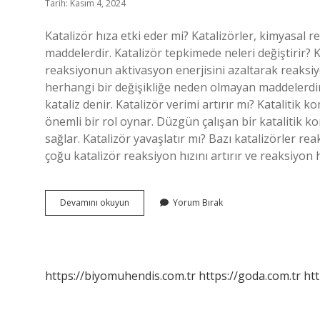
Tarih: Kasım 4, 2024
Katalizör hıza etki eder mi? Katalizörler, kimyasal 
maddelerdir. Katalizör tepkimede neleri değiştirir?
reaksiyonun aktivasyon enerjisini azaltarak reaksiy
herhangi bir değişikliğe neden olmayan maddelerdir.
kataliz denir. Katalizör verimi artırır mı? Kataliti
önemli bir rol oynar. Düzgün çalışan bir katalitik kon
sağlar. Katalizör yavaşlatır mı? Bazı katalizörler rea
çoğu katalizör reaksiyon hızını artırır ve reaksiyon h
Katalizör
Devamını okuyun
Yorum Bırak
Nasıl
Hızlandırır
https://biyomuhendis.com.tr
https://goda.com.tr
htt