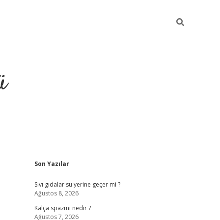
ü
Sidebar
Son Yazılar
grand opera bet güncel giriş
Sıvı gıdalar su yerine geçer mi ?
Ağustos 8, 2026
Kalça spazmı nedir ?
Ağustos 7, 2026