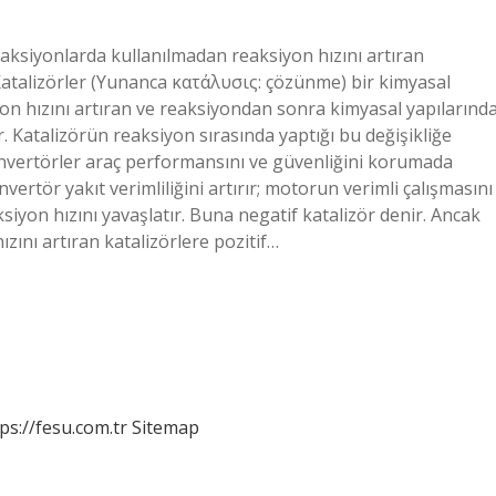
reaksiyonlarda kullanılmadan reaksiyon hızını artıran
 Katalizörler (Yunanca κατάλυσις: çözünme) bir kimyasal
on hızını artıran ve reaksiyondan sonra kimyasal yapılarınd
 Katalizörün reaksiyon sırasında yaptığı bu değişikliğe
k konvertörler araç performansını ve güvenliğini korumada
vertör yakıt verimliliğini artırır; motorun verimli çalışmasını
ksiyon hızını yavaşlatır. Buna negatif katalizör denir. Ancak
ızını artıran katalizörlere pozitif…
ps://fesu.com.tr
Sitemap