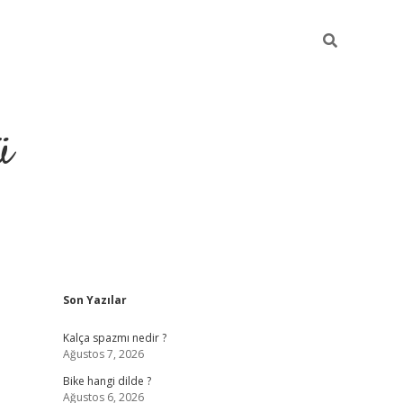
ü
Sidebar
Son Yazılar
grand opera bet güncel giriş
Kalça spazmı nedir ?
Ağustos 7, 2026
Bike hangi dilde ?
Ağustos 6, 2026