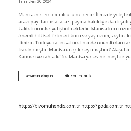
Tarih: Ekim 30, 2024
Manisa’nın en önemli ürünü nedir? İlimizde yetiştir
arazi payı tarımsal arazi payına bakıldığında düşük 
kaliteli ürünler yetiştirilmektedir. Manisa kuru üzüm
önemli bitkisel ürünleri kuru ve yaş üzüm, zeytin, k
İlimizin Türkiye tarımsal üretiminde önemli olan tar
listelenmiştir. Manisa en çok neyi meşhur? Alaşehir K
Katmeri ve tahta köfte Manisa yöresinin meşhur ye
Manisada
Devamını okuyun
Yorum Bırak
Üretilen
En
Önemli
Ürün
Nedir
https://biyomuhendis.com.tr
https://goda.com.tr
htt