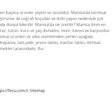
ilen başlıca ürünler zeytin ve üzümdür. Manisa’da tarımsal
görünse de coğrafi koşullar ve iklim yapısı nedeniyle çok
de dünya lideridir. Manisa’da ne üretilir? Manisa ilinin en
iraz, tütün, kuru ve yaş domates, mısır, kavun ve karpuzdur.
ımsal ürünleri ve ülke üretimindeki yerleri aşağıda
apama, tatlı pide, prens tatlısı, mantar tatlısı, Akhisar
mekleri arasındadır. Bu…
ps://fesu.com.tr
Sitemap