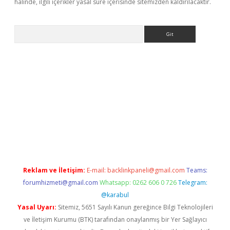
halinde, ilgili içerikler yasal süre içerisinde sitemizden kaldırılacaktır.
Arama
iriş
Reklam ve İletişim:
E-mail:
backlinkpaneli@gmail.com
Teams:
forumhizmeti@gmail.com
Whatsapp: 0262 606 0 726
Telegram:
@karabul
Yasal Uyarı:
Sitemiz, 5651 Sayılı Kanun gereğince Bilgi Teknolojileri
ve İletişim Kurumu (BTK) tarafından onaylanmış bir Yer Sağlayıcı