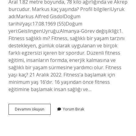
Aral 1.82 metre boyunda, 78 kilo ağırlığında ve Akrep
burcudur. Markus kaç yaşında? Profil bilgileriUyruk
adı:Markus Alfred GisdolDoğum
tarihi/yaşı:17.08.1969 (55)Doğum
yeri:GeislingenUyruğu:Almanya-Görev değişikliği:1.
Fitness sağlıklı mı? Fitness, sağlıklı bir yaşam tarzını
destekleyen, günlük olarak uygulanan ve birçok
farklı egzersizi içeren bir spordur. Düzenli fitness
eğitimi, insanların formda, enerjik kalmasına ve
sağlıklı bir yaşam sürmesine yardımcı olur. Fitness
yaşı kaç? 21 Aralık 2022. Fitness’a başlamak için
minimum yaş 16’dır. 16 yaşından önce fitness
eğitimine başlamak insan sağlığı ve…
Marcus
Devamını okuyun
Yorum Bırak
Greer
Fitness
Kimdir