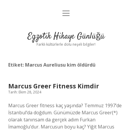
menüyü
Anasayfa
aç
Gizlilik Politikası
Egzotik Hikaye Günlüğü
Yasal Uyarı
Farklı kültürlerle dolu neşeli bilgiler!
Hakkımızda
Etiket:
Marcus Aureliusu kim öldürdü
Marcus Greer Fitness Kimdir
Tarih: Ekim 28, 2024
Marcus Greer fitness kaç yaşında? Temmuz 1997’de
İstanbul’da doğdum. Günümüzde Marcus Greer(*)
olarak tanınsam da gerçek adım Furkan
İmamoğlu’dur. Marcusun boyu kaç? Yiğit Marcus