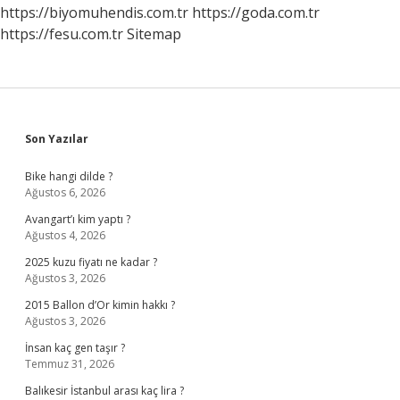
https://biyomuhendis.com.tr
https://goda.com.tr
https://fesu.com.tr
Sitemap
Sidebar
Son Yazılar
Bike hangi dilde ?
Ağustos 6, 2026
Avangart’ı kim yaptı ?
Ağustos 4, 2026
2025 kuzu fiyatı ne kadar ?
Ağustos 3, 2026
2015 Ballon d’Or kimin hakkı ?
Ağustos 3, 2026
İnsan kaç gen taşır ?
Temmuz 31, 2026
Balıkesir İstanbul arası kaç lira ?