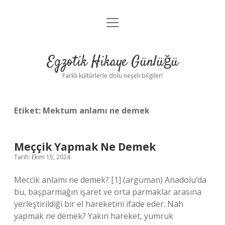
menüyü
Anasayfa
aç
Gizlilik Politikası
Egzotik Hikaye Günlüğü
Yasal Uyarı
Farklı kültürlerle dolu neşeli bilgiler!
Hakkımızda
Etiket:
Mektum anlamı ne demek
Meççik Yapmak Ne Demek
Tarih: Ekim 15, 2024
Meccik anlamı ne demek? [1] (argüman) Anadolu’da
bu, başparmağın işaret ve orta parmaklar arasına
yerleştirildiği bir el hareketini ifade eder. Nah
yapmak ne demek? Yakın hareket, yumruk