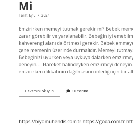
Mi
Tarih: Eylül 7, 2024
Emzirirken memeyi tutmak gerekir mi? Bebek meme
zarar görebilir ve yaralanabilir. Bebeğin iyi emebil
kahverengi alanı da örtmesi gerekir. Bebek emmeye
çene memenin üzerinde durmalıdır. Memeyi tutmaya
Bebeğinizi uyurken veya uykuya dalarken emzirmeyi 
deneyin. … Hareket halindeyken emzirmeyi deneyin. …
emzirirken dikkatinin dağılmasını önlediği için bir 
Bebek
Devamını okuyun
10 Yorum
Emzirirken
Memeyi
Tutmak
Gerekir
Mi
https://biyomuhendis.com.tr
https://goda.com.tr
htt