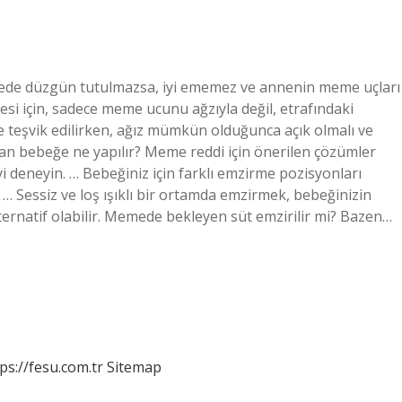
de düzgün tutulmazsa, iyi ememez ve annenin meme uçları
mesi için, sadece meme ucunu ağzıyla değil, etrafındaki
 teşvik edilirken, ağız mümkün olduğunca açık olmalı ve
n bebeğe ne yapılır? Meme reddi için önerilen çözümler
deneyin. … Bebeğiniz için farklı emzirme pozisyonları
 Sessiz ve loş ışıklı bir ortamda emzirmek, bebeğinizin
alternatif olabilir. Memede bekleyen süt emzirilir mi? Bazen…
ps://fesu.com.tr
Sitemap