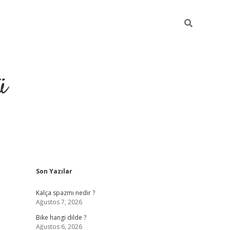
ü
Sidebar
Son Yazılar
grand opera bet güncel giriş
Kalça spazmı nedir ?
Ağustos 7, 2026
Bike hangi dilde ?
Ağustos 6, 2026