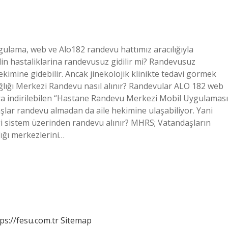
uygulama, web ve Alo182 randevu hattımız aracılığıyla
adin hastaliklarina randevusuz gidilir mi? Randevusuz
kimine gidebilir. Ancak jinekolojik klinikte tedavi görmek
ağlığı Merkezi Randevu nasıl alınır? Randevular ALO 182 web
azlara indirilebilen “Hastane Randevu Merkezi Mobil Uygulaması
şlar randevu almadan da aile hekimine ulaşabiliyor. Yani
 sistem üzerinden randevu alınır? MHRS; Vatandaşların
lığı merkezlerini…
ps://fesu.com.tr
Sitemap