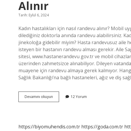
Alınır
Tarih: Eylül 6, 2024
Kadın hastalıkları için nasıl randevu alınır? Mobil 
dilediğiniz doktorla anında randevu alabilirsiniz. K
jinekoloğa gidebilir miyim? Hasta randevusuz aile he
isteyen bir hastanın randevu alması gerekir. Aile S
sitesi, www.hastanerandevu gov.tr ​​​​​​ve mobil cih
üzerinden zahmetsizce alınabiliyor. Dileyen vatanda
muayene için randevu almaya gerek kalmıyor. Hangi
Sağlık Bakanlığı’na bağlı hastaneleri, ağız ve diş sağ
Kadın
Devamını okuyun
12 Yorum
Sağlığı
Merkezinden
Randevu
Nasıl
Alınır
https://biyomuhendis.com.tr
https://goda.com.tr
htt