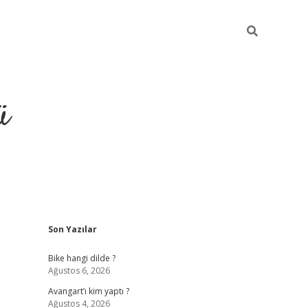
ü
Sidebar
Son Yazılar
grand opera bet güncel giriş
Bike hangi dilde ?
Ağustos 6, 2026
Avangart’ı kim yaptı ?
Ağustos 4, 2026