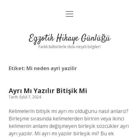
menüyü
Anasayfa
aç
Gizlilik Politikası
Egzotik Hikaye Günlüğü
Yasal Uyarı
Farklı kültürlerle dolu neşeli bilgiler!
Hakkımızda
Etiket:
Mi neden ayri yazilir
Ayrı Mı Yazılır Bitişik Mi
Tarih: Eylül 7, 2024
Kelimelerin bitişik mi ayrı mı olduğunu nasıl anlarız?
Birleşme sırasında kelimelerden birinin veya ikinci
kelimenin anlamı değişmeyen birleşik sözcükler ayrı
ayrı yazılır. Mi ayrı mı yazılır birleşik mi? Bu ek