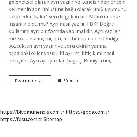
geleneksel olarak ayrı yazılır ve kendisinden önceki
kelimenin son ünlüsüne bağlı olarak ünlü uyumunu
takip eder: Kaldı? Sen de geldin mi? Mümkün mü?
İnsanlık öldü mü? Ayrı nasıl yazılır TDK? Doğru
kullanımı ayrı bir formda yapılmalıdır. Ayrı yazılan
mi? Soru eki mi, mi, mu, mu her zaman eklendiği
sözcükten ayrı yazılır ve soru ekinin yanına
aşağıdaki ekler yazılır. Ki ayrı mı bitişik mi nasıl
anlaşılır? Ayrı ayrı yazılan bağlaç: Bilmiyorum,…
Ayrı
Devamını okuyun
8 Yorum
Mı
Yazılır
Bitişik
Mi
https://biyomuhendis.com.tr
https://goda.com.tr
https://fesu.com.tr
Sitemap