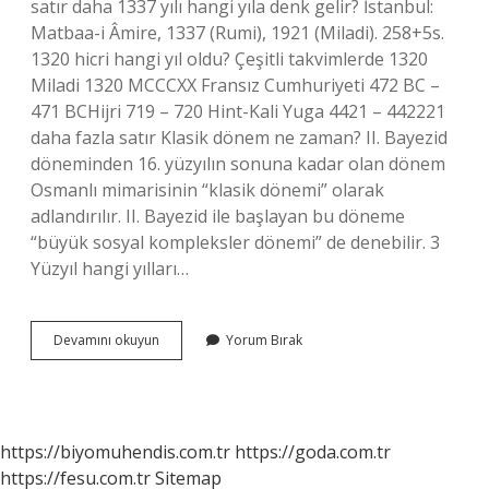
satır daha 1337 yılı hangi yıla denk gelir? İstanbul:
Matbaa-i Âmire, 1337 (Rumi), 1921 (Miladi). 258+5s.
1320 hicri hangi yıl oldu? Çeşitli takvimlerde 1320
Miladi 1320 MCCCXX Fransız Cumhuriyeti 472 BC –
471 BCHijri 719 – 720 Hint-Kali Yuga 4421 – 442221
daha fazla satır Klasik dönem ne zaman? II. Bayezid
döneminden 16. yüzyılın sonuna kadar olan dönem
Osmanlı mimarisinin “klasik dönemi” olarak
adlandırılır. II. Bayezid ile başlayan bu döneme
“büyük sosyal kompleksler dönemi” de denebilir. 3
Yüzyıl hangi yılları…
1300
Devamını okuyun
Yorum Bırak
Yılı
Hangi
Dönem
https://biyomuhendis.com.tr
https://goda.com.tr
https://fesu.com.tr
Sitemap