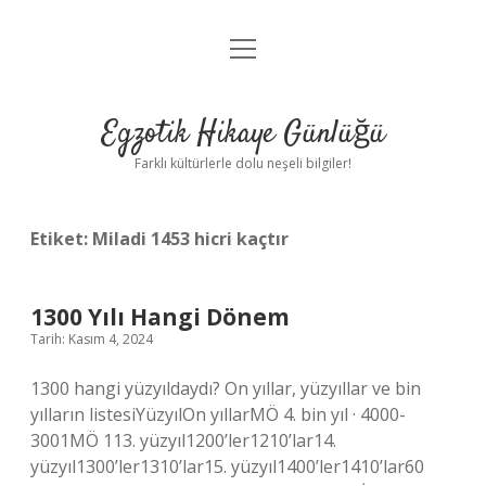
menüyü
Anasayfa
aç
Gizlilik Politikası
Egzotik Hikaye Günlüğü
Yasal Uyarı
Farklı kültürlerle dolu neşeli bilgiler!
Hakkımızda
Etiket:
Miladi 1453 hicri kaçtır
1300 Yılı Hangi Dönem
Tarih: Kasım 4, 2024
1300 hangi yüzyıldaydı? On yıllar, yüzyıllar ve bin
yılların listesiYüzyılOn yıllarMÖ 4. bin yıl · 4000-
3001MÖ 113. yüzyıl1200’ler1210’lar14.
yüzyıl1300’ler1310’lar15. yüzyıl1400’ler1410’lar60