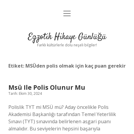
menüyü
Anasayfa
aç
Gizlilik Politikası
Egzotik Hikaye Günlüğü
Yasal Uyarı
Farklı kültürlerle dolu neşeli bilgiler!
Hakkımızda
Etiket:
MSÜden polis olmak için kaç puan gerekir
Msü Ile Polis Olunur Mu
Tarih: Ekim 30, 2024
Polislik TYT mi MSÜ mü? Aday öncelikle Polis
Akademisi Başkanlığı tarafından Temel Yeterlilik
Sınavı (TYT) sınavında belirlenen asgari puanı
almalıdır. Bu seviyelerin hepsini başarıyla