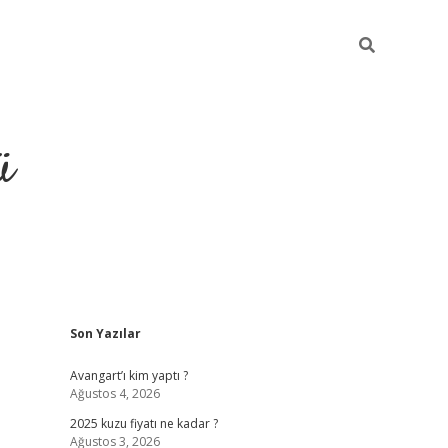
ü
Sidebar
Son Yazılar
grand opera bet güncel giriş
Avangart’ı kim yaptı ?
Ağustos 4, 2026
2025 kuzu fiyatı ne kadar ?
Ağustos 3, 2026