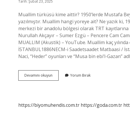
Tarih: Şubat 23, 2025
Muallim türküsü kime aittir? 1950’lerde Mustafa Be
yazılmıştır. Muallim hangi yoreye ait? Ne yazık ki, 
merkezi bir anadolu bölgesi olarak TRT kayıtlarına 
Nurullah Akçayır – Sumer Ezgü – Pencere Cam Cam
MUALLIM (Akustik) – YouTube. Muallim kaç yılında
İSTANBUL1886NECM-i Saadetsaadet Matbaasi / İst
Naci, “Heder” oyunları ve “Musa bin ebi’l-Gazan” adl
Muallim
Devamını okuyun
Yorum Bırak
Şarkısı
Kime
Ait
https://biyomuhendis.com.tr
https://goda.com.tr
htt