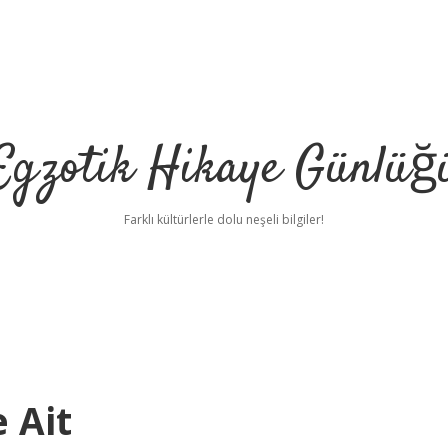
Egzotik Hikaye Günlüğ
Farklı kültürlerle dolu neşeli bilgiler!
 Ait