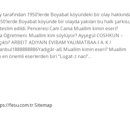
y tarafından 1950’lerde Boyabat köyündeki bir olay hakkınd
1950’lerde Boyabat köyünde bir olayda yakılan bu halk şarkısı,
teslim edildi. Penceresi Cam Cama Muallim kimin eseri?
a Öğretmeni. Muallim kim söylüyor? Ayşegül COSHKUN –
 çıktı? ARBEIT ADIYAIN EVIBAM YALIMATBAA-I A. K /
anbul1888888886Yadigâr-aß Muallim kimin eseri? Muallim
ı en önemli eserlerden biri “Lügat-z naci”…
ps://fesu.com.tr
Sitemap