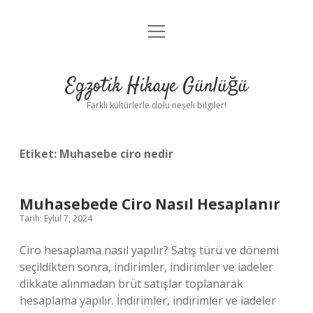
menüyü
Anasayfa
aç
Gizlilik Politikası
Egzotik Hikaye Günlüğü
Yasal Uyarı
Farklı kültürlerle dolu neşeli bilgiler!
Hakkımızda
Etiket:
Muhasebe ciro nedir
Muhasebede Ciro Nasıl Hesaplanır
Tarih: Eylül 7, 2024
Ciro hesaplama nasıl yapılır? Satış türü ve dönemi
seçildikten sonra, indirimler, indirimler ve iadeler
dikkate alınmadan brüt satışlar toplanarak
hesaplama yapılır. İndirimler, indirimler ve iadeler