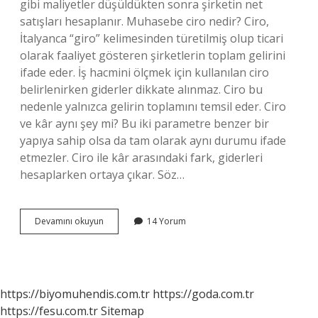
gibi maliyetler düşüldükten sonra şirketin net
satışları hesaplanır. Muhasebe ciro nedir? Ciro,
İtalyanca “giro” kelimesinden türetilmiş olup ticari
olarak faaliyet gösteren şirketlerin toplam gelirini
ifade eder. İş hacmini ölçmek için kullanılan ciro
belirlenirken giderler dikkate alınmaz. Ciro bu
nedenle yalnızca gelirin toplamını temsil eder. Ciro
ve kâr aynı şey mi? Bu iki parametre benzer bir
yapıya sahip olsa da tam olarak aynı durumu ifade
etmezler. Ciro ile kâr arasındaki fark, giderleri
hesaplarken ortaya çıkar. Söz…
Muhasebede
Devamını okuyun
14 Yorum
Ciro
Nasıl
Hesaplanır
https://biyomuhendis.com.tr
https://goda.com.tr
https://fesu.com.tr
Sitemap